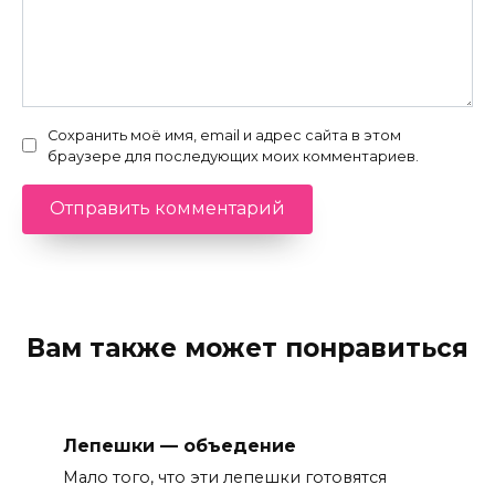
Вам также может понравиться
Лепешки — объедение
Мало того, что эти лепешки готовятся
легко и довольно
0
336
Египетский пирог
Очень вкусный египетский пирог. Это
египетская сладость
0
192