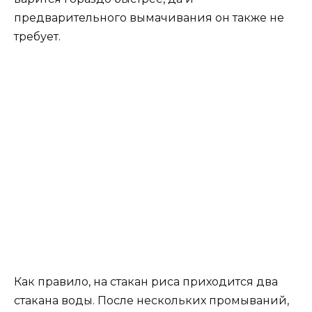
предварительного вымачивания он также не
требует.
Как правило, на стакан риса приходится два
стакана воды. После нескольких промываний,
рис сразу заливается водой и ставится на
огонь.
Для того, чтобы вода быстрее закипела, ставим
огонь на максимум, и только после момента
закипания, снижаем его до среднего.
В среднем, рис варится около 20 минут,
поэтому постарайтесь проследить за
временем. Ведь может случиться и так, что рис