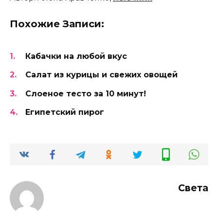
Света
Оцените автора
Добавить комментарий
Имя
*
Email
*