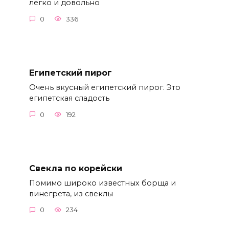
Свекла по корейски
Помимо широко известных борща и
винегрета, из свеклы
0
234
Печенье «Грибочки»
Вариантов печенья «Грибочки» —
0
267
Плацинда
Могу поделиться своим вариантом