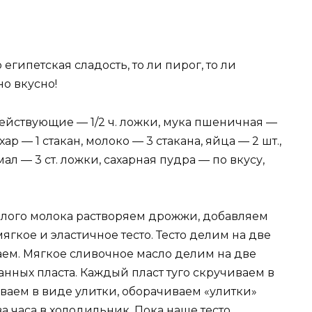
египетская сладость, то ли пирог, то ли
но вкусно!
йствующие — 1/2 ч. ложки, мука пшеничная —
хар — 1 стакан, молоко — 3 стакана, яйца — 2 шт.,
ал — 3 ст. ложки, сахарная пудра — по вкусу,
еплого молока растворяем дрожжи, добавляем
ягкое и эластичное тесто. Тесто делим на две
аем. Мягкое сливочное масло делим на две
анных пласта. Каждый пласт туго скручиваем в
иваем в виде улитки, оборачиваем «улитки»
 часа в холодильник. Пока наше тесто