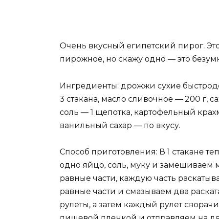
Очень вкусный египетский пирог. Это 
пирожное, но скажу одно — это безум
Ингредиенты: дрожжи сухие быстроде
3 стакана, масло сливочное — 200 г, са
соль — 1 щепотка, картофельный крахм
ванильный сахар — по вкусу.
Способ приготовления: В 1 стакане т
одно яйцо, соль, муку и замешиваем м
равные части, каждую часть раскатыв
равные части и смазываем два раскат
рулеты, а затем каждый рулет сворач
пищевой пленкой и отправляем на два