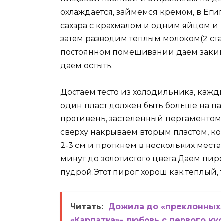
охлаждается, займемся кремом, в Еги
сахара с крахмалом и одним яйцом и 
затем разводим теплым молоком(2 ста
постоянном помешивании даем закипе
даем остыть.
Достаем тесто из холодильника, кажд
один пласт должен быть больше на п
противень, застеленный пергаментом
сверху накрываем вторым пластом, к
2-3 см и проткнем в нескольких мест
минут до золотистого цвета.Даем пир
пудрой.Этот пирог хорош как теплый,
Читать:
Дожила до «преклонных» 
«Карпатка»- любовь с первого ку