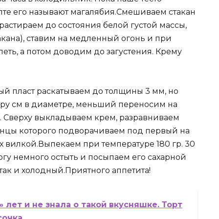
пте его называют магалябия.Смешиваем стакан
растираем до состояния белой густой массы,
кана), ставим на медленный огонь и при
ть, а потом доводим до загустения. Крему
ый пласт раскатываем до толщины 3 мм, но
ару см в диаметре, меньший переносим на
. Сверху выкладываем крем, разравниваем
онцы которого подворачиваем под первый на
ах вилкой.Выпекаем при температуре 180 гр. 30
огу немного остыть и посыпаем его сахарной
 так и холодный.Приятного аппетита!
лет и не знала о такой вкусняшке. Торт
сочка