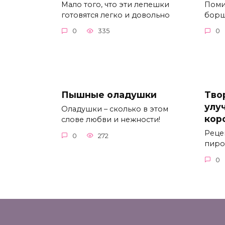
Мало того, что эти лепешки
Поми
готовятся легко и довольно
борщ
0
335
0
Пышные оладушки
Тво
улу
Оладушки – сколько в этом
кор
слове любви и нежности!
Реце
0
272
пиро
0