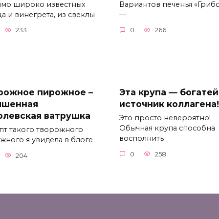
мо широко известных
Вариантов печенья «Гриб
а и винегрета, из свеклы
—
233
0
266
рожное пирожное –
Эта крупа — богате
чшенная
источник коллагена!
олевская ватрушка
Это просто невероятно!
Обычная крупа способна
пт такого творожного
восполнить
жного я увидела в блоге
0
258
204