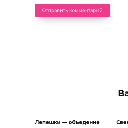
В
Лепешки — объедение
Све