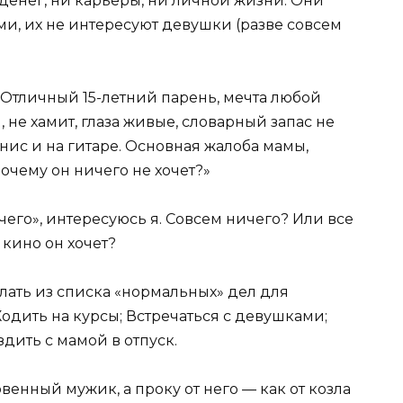
 денег, ни карьеры, ни личной жизни. Они
и, их не интересуют девушки (разве совсем
 Отличный 15-летний парень, мечта любой
 не хамит, глаза живые, словарный запас не
нис и на гитаре. Основная жалоба мамы,
очему он ничего не хочет?»
чего», интересуюсь я. Совсем ничего? Или все
ь кино он хочет?
елать из списка «нормальных» дел для
; Ходить на курсы; Встречаться с девушками;
здить с мамой в отпуск.
венный мужик, а проку от него — как от козла