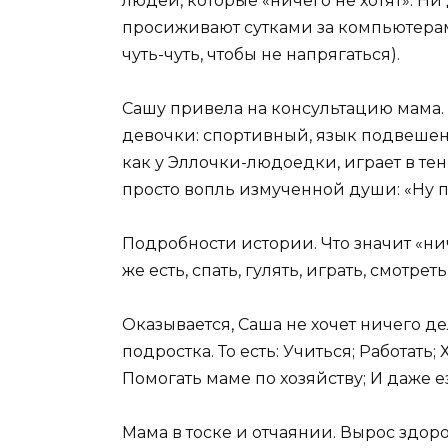
людей, которые «ничего не хотят». Ни
просиживают сутками за компьютерам
чуть-чуть, чтобы не напрягаться).
Сашу привела на консультацию мама.
девочки: спортивный, язык подвешен,
как у Эллочки-людоедки, играет в тен
просто вопль измученной души: «Ну п
Подробности истории. Что значит «ни
же есть, спать, гулять, играть, смотрет
Оказывается, Саша не хочет ничего д
подростка. То есть: Учиться; Работать
Помогать маме по хозяйству; И даже е
Мама в тоске и отчаянии. Вырос здоро