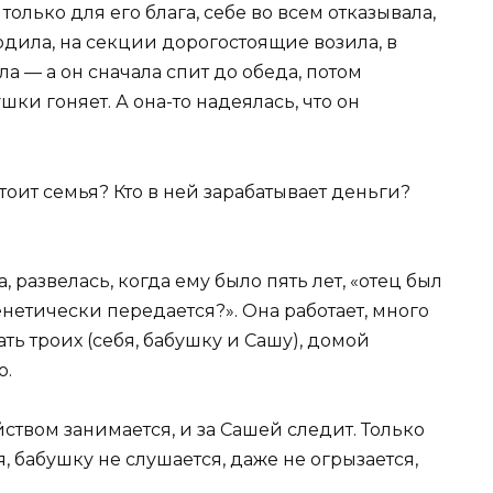
только для его блага, себе во всем отказывала,
одила, на секции дорогостоящие возила, в
а — а он сначала спит до обеда, потом
ки гоняет. А она-то надеялась, что он
тоит семья? Кто в ней зарабатывает деньги?
 развелась, когда ему было пять лет, «отец был
генетически передается?». Она работает, много
ть троих (себя, бабушку и Сашу), домой
о.
ством занимается, и за Сашей следит. Только
я, бабушку не слушается, даже не огрызается,