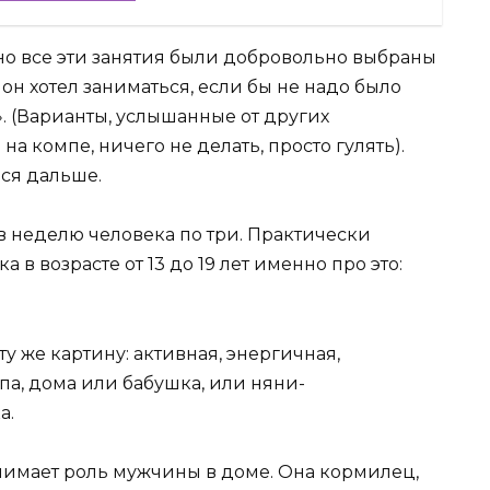
но все эти занятия были добровольно выбраны
он хотел заниматься, если бы не надо было
е». (Варианты, услышанные от других
 на компе, ничего не делать, просто гулять).
мся дальше.
 в неделю человека по три. Практически
в возрасте от 13 до 19 лет именно про это:
ту же картину: активная, энергичная,
а, дома или бабушка, или няни-
а.
нимает роль мужчины в доме. Она кормилец,