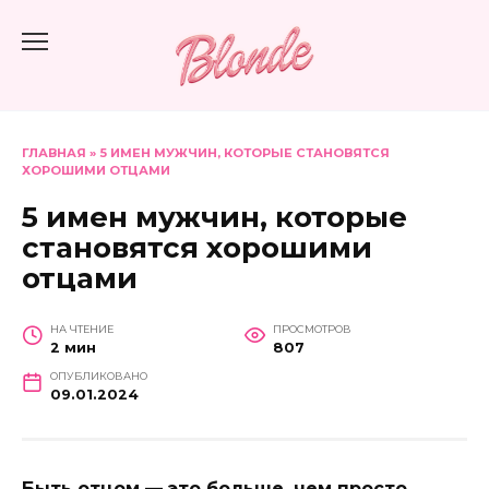
Перейти
к
содержанию
ГЛАВНАЯ
»
5 ИМЕН МУЖЧИН, КОТОРЫЕ СТАНОВЯТСЯ
ХОРОШИМИ ОТЦАМИ
5 имен мужчин, которые
становятся хорошими
отцами
НА ЧТЕНИЕ
ПРОСМОТРОВ
2 мин
807
ОПУБЛИКОВАНО
09.01.2024
Быть отцом — это больше, чем просто