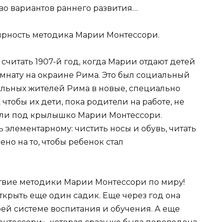
о вариантов раннего развития…
ярность методика Марии Монтессори.
читать 1907-й год, когда Марии отдают детей
комнату на окраине Рима. Это был социальный
альных жителей Рима в новые, специально
 чтобы их дети, пока родители на работе, не
али под крылышко Марии Монтессори.
элементарному: чистить носы и обувь, читать
но на то, чтобы ребенок стал
ествие методики Марии Монтессори по миру!
ткрыть еще один садик. Еще через год она
ей системе воспитания и обучения. А еще