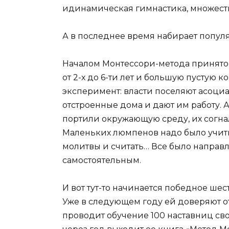
идинамическая гимнастика, множеств
А в последнее время набирает попул
Началом Монтессори-метода принято с
от 2-х до 6-ти лет и большую пустую 
эксперимент: власти поселяют асоци
отстроенные дома и дают им работу. А
портили окружающую среду, их согн
Маленьких люмпенов надо было учить 
молитвы и считать… Все было направле
самостоятельным.
И вот тут-то начинается победное ш
Уже в следующем году ей доверяют о
проводит обучение 100 наставниц сво