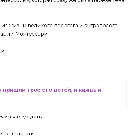
онтессори», которая сразу же была переведена
 из жизни великого педагога и антрополога,
Марии Монтессори.
и.
 пришли трое его детей, и каждый
учится осуждать.
ся оценивать.