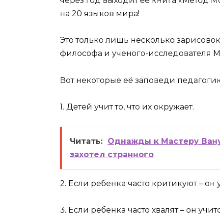
через год выходит ее книга «Метод М
на 20 языков мира!
Это только лишь несколько зарисовок
философа и ученого-исследователя 
Вот некоторые её заповеди педагогик
1. Детей учит то, что их окружает.
Читать:
Однажды к Мастеру Вану
захотел странного
2. Если ребенка часто критикуют – он 
3. Если ребенка часто хвалят – он учит