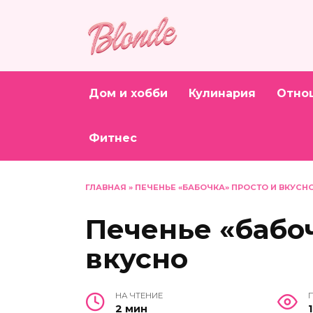
Перейти
к
содержанию
Дом и хобби
Кулинария
Отно
Фитнес
ГЛАВНАЯ
»
ПЕЧЕНЬЕ «БАБОЧКА» ПРОСТО И ВКУСН
Печенье «бабо
вкусно
НА ЧТЕНИЕ
2 мин