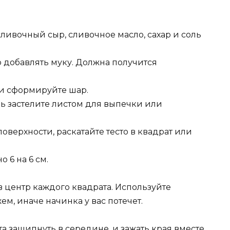
ливочный сыр, сливочное масло, сахар и соль
о добавлять муку. Должна получится
 и сформируйте шар.
ень застелите листом для выпечки или
оверхности, раскатайте тесто в квадрат или
 6 на 6 см.
в центр каждого квадрата. Используйте
м, иначе начинка у вас потечет.
а защипнуть в середине, и зажать края вместе,