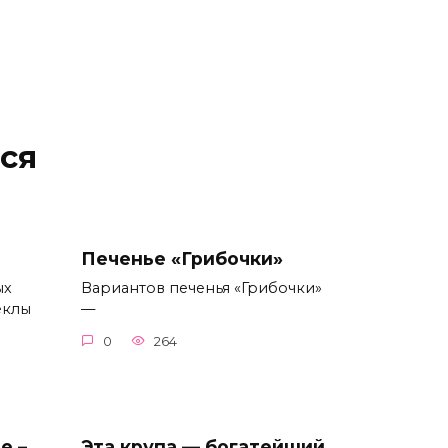
ся
Печенье «Грибочки»
ых
Вариантов печенья «Грибочки»
еклы
—
0
264
е –
Эта крупа — богатейший