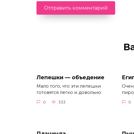
В
Лепешки — объедение
Еги
Мало того, что эти лепешки
Очен
готовятся легко и довольно
пирог
0
333
0
Плацинда
Пыш