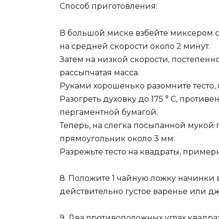
Способ приготовления:
В большой миске взбейте миксером с
на средней скорости около 2 минут.
Затем на низкой скорости, постепенн
рассыпчатая масса.
Руками хорошенько разомните тесто,
Разогреть духовку до 175 ° C, против
пергаментной бумагой.
Теперь, на слегка посыпанной мукой п
прямоугольник около 3 мм.
Разрежьте тесто на квадраты, примерно
8. Положите 1 чайную ложку начинки 
действительно густое варенье или дже
9. Два противоположных углах квадрат