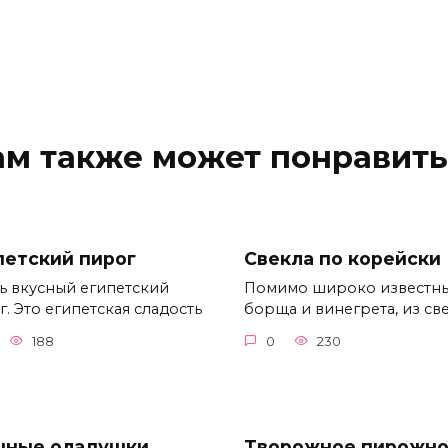
ам также может понравить
петский пирог
Свекла по корейски
ь вкусный египетский
Помимо широко известн
. Это египетская сладость
борща и винегрета, из св
188
0
230
ные оладушки
Творожное пирожно