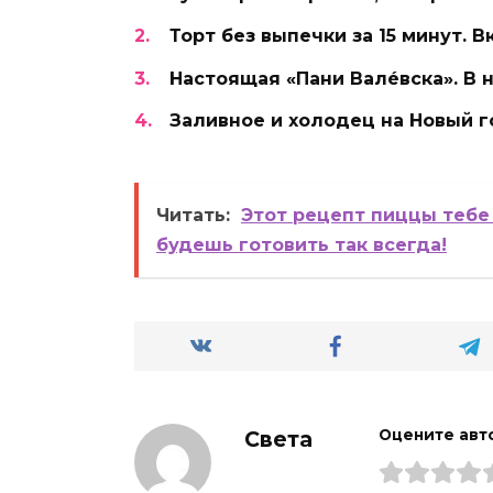
Торт без выпечки за 15 минут. В
Настоящая «Пани Валéвска». В 
Заливное и холодец на Новый г
Читать:
Этот рецепт пиццы тебе 
будешь готовить так всегда!
Света
Оцените авт