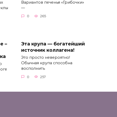
ых
Вариантов печенья «Грибочки»
еклы
—
0
265
е –
Эта крупа — богатейший
источник коллагена!
ка
Это просто невероятно!
Обычная крупа способна
о
восполнить
логе
0
257