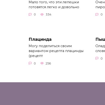
Мало того, что эти лепешки
Очен
готовятся легко и довольно
пирог
0
334
0
Плацинда
Пыш
Могу поделиться своим
Олад
вариантом рецепта плацинды
слов
(рецепт
0
0
256