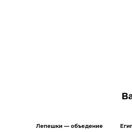
В
Лепешки — объедение
Еги