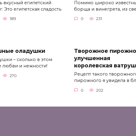
ь вкусный египетский
Помимо широко известн
. Это египетская сладость
борща и винегрета, из св
189
0
231
ные оладушки
Творожное пирожно
улучшенная
ушки – сколько в этом
королевская ватруш
е любви и нежности!
Рецепт такого творожног
270
пирожного я увидела в б
0
202