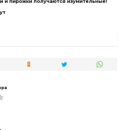
ги и пирожки получаются изумительные!
нут
ора