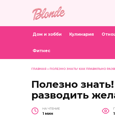
Перейти
к
содержанию
Дом и хобби
Кулинария
Отно
Фитнес
ГЛАВНАЯ
»
ПОЛЕЗНО ЗНАТЬ! КАК ПРАВИЛЬНО РАЗ
Полезно знать!
разводить жел
НА ЧТЕНИЕ
1 мин