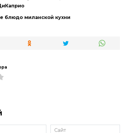
 ДиКаприо
ое блюдо миланской кухни
ора
й
Сайт