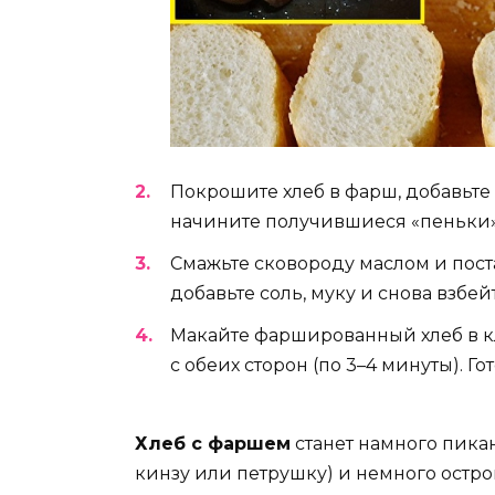
Покрошите хлеб в фарш, добавьте
начините получившиеся «пеньки»
Смажьте сковороду маслом и поста
добавьте соль, муку и снова взбейт
Макайте фаршированный хлеб в кл
с обеих сторон (по 3–4 минуты). Гот
Хлеб с фаршем
станет намного пикан
кинзу или петрушку) и немного острог