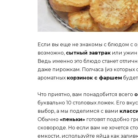
Если вы еще не знакомы с блюдом с
возможно,
сытный завтрак
или ужин 
Ведь именно это блюдо станет отлич
даже пирожкам. Полчаса (из которых о
ароматных
корзинок с фаршем
будет
Что приятно, вам понадобится всего
о
буквально 10 столовых ложек. Его вк
выбор, а мы поделимся с вами
класс
Обычно
«пеньки»
готовят подобно гр
сковороде. Но если вам не хочется сто
емкости, используйте яйца как заливк