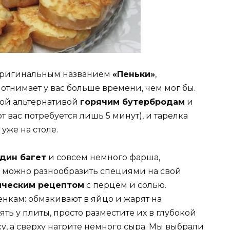
 оригинальным названием
«Пеньки»
,
отнимает у вас больше времени, чем мог бы.
ной альтернативой
горячим бутербродам
и
т вас потребуется лишь 5 минут), и тарелка
 уже на столе.
дин багет
и совсем немного фарша,
ус можно разнообразить специями на свой
ическим рецептом
с перцем и солью.
енкам: обмакивают в яйцо и жарят на
ять у плиты, просто разместите их в глубокой
у, а сверху натрите немного сыра. Мы выбрали