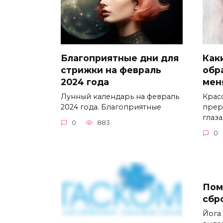
Благоприятные дни для
Как
стрижки на февраль
обр
2024 года
мен
Лунный календарь на февраль
Крас
2024 года. Благоприятные
прер
глаза
0
883
0
Пом
сбр
Йога