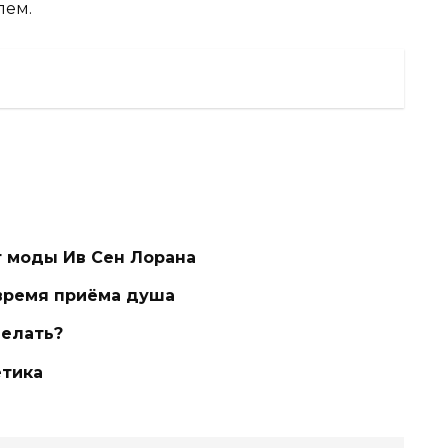
лем.
т моды Ив Сен Лорана
время приёма душа
делать?
етика