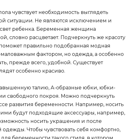
ола чувствует необходимость выглядеть
ой ситуации. Не являются исключением и
свет ребенка. Беременная женщина
й, словно расцветает. Подчеркнуть же красоту
а поможет правильно подобранная модная
немаловажным фактором, но одежда, а особенно
ь, прежде всего, удобной. Существует
лядят особенно красиво.
завышенную талию, А-образные юбки, юбки-
ми свободного покроя. Можно подчеркнуть
ссе развития беременности. Например, носить
ними будут подходящие аксессуары, например,
 возможность носить украшения и после
й одежды. Чтобы чувствовать себя комфортно,
для беременности такого стиля, в котором