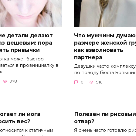
ие детали делают
Что мужчины думаю
аз дешевым: пора
размере женской гр
ять привычки
как взволновать
партнера
отка может быстро
ваться в провинциалку в
Девушки часто комплекс
х
по поводу бюста Больши
978
0
916
огает ли йога
Полезен ли рисовый
осить вес?
отвар?
 относится к статичным
Я очень часто готовлю ри