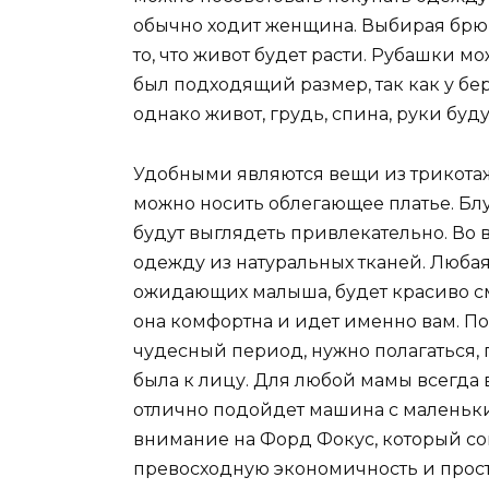
обычно ходит женщина. Выбирая брю
то, что живот будет расти. Рубашки м
был подходящий размер, так как у б
однако живот, грудь, спина, руки буд
Удобными являются вещи из трикотаж
можно носить облегающее платье. Блу
будут выглядеть привлекательно. Во
одежду из натуральных тканей. Любая
ожидающих малыша, будет красиво см
она комфортна и идет именно вам. Поэ
чудесный период, нужно полагаться, п
была к лицу. Для любой мамы всегда 
отлично подойдет машина с маленьки
внимание на Форд Фокус, который со
превосходную экономичность и прос