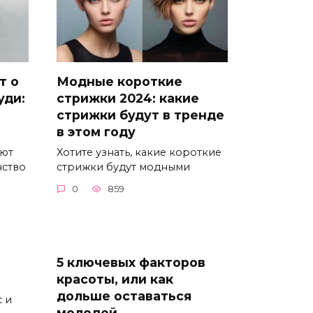
т о
Модные короткие
уди:
стрижки 2024: какие
стрижки будут в тренде
в этом году
уют
Хотите узнать, какие короткие
нство
стрижки будут модными
0
859
5 ключевых факторов
красоты, или как
дольше оставаться
с и
молодой