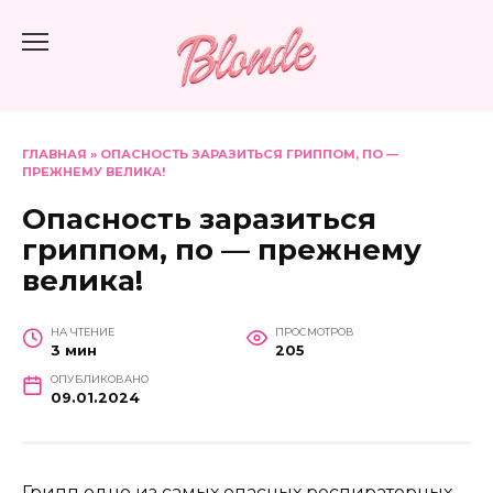
Перейти
к
содержанию
ГЛАВНАЯ
»
ОПАСНОСТЬ ЗАРАЗИТЬСЯ ГРИППОМ, ПО —
ПРЕЖНЕМУ ВЕЛИКА!
Опасность заразиться
гриппом, по — прежнему
велика!
НА ЧТЕНИЕ
ПРОСМОТРОВ
3 мин
205
ОПУБЛИКОВАНО
09.01.2024
Грипп одно из самых опасных респираторных