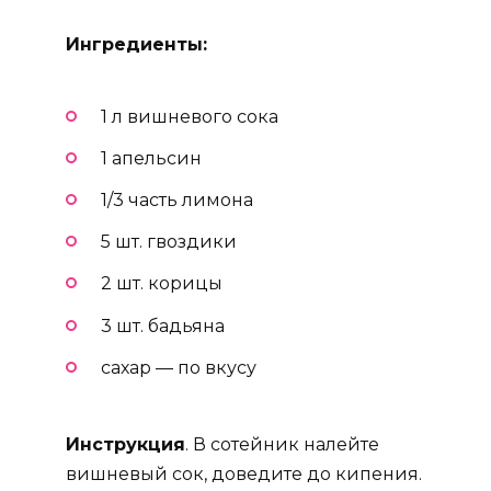
Ингредиенты:
1 л вишневого сока
1 апельсин
1/3 часть лимона
5 шт. гвоздики
2 шт. корицы
3 шт. бадьяна
сахар — по вкусу
Инструкция
. В сотейник налейте
вишневый сок, доведите до кипения.