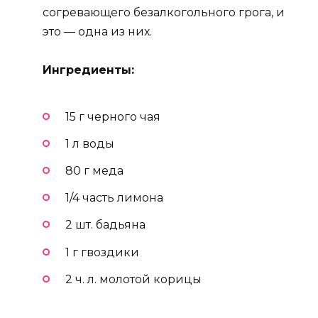
согревающего безалкогольного грога, и
это — одна из них.
Ингредиенты:
15 г черного чая
1 л воды
80 г меда
1/4 часть лимона
2 шт. бадьяна
1 г гвоздики
2 ч. л. молотой корицы