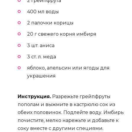
2 грейпфрута
400 мл воды
2 палочки корицы
20 г свежего корня имбиря
3 шт. аниса
3 ст. л. меда
яблоко, апельсин или ягоды для
украшения
Инструкция.
Разрежьте грейпфруты
пополам и выжмите в кастрюлю сок из
обеих половинок. Подлейте воду. Имбирь
почистите, мелко нарежьте и добавьте к
соку вместе с другими специями.