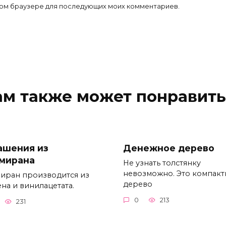
 этом браузере для последующих моих комментариев.
ам также может понравить
ашения из
Денежное дерево
мирана
Не узнать толстянку
невозможно. Это компакт
иран производится из
дерево
на и винилацетата.
0
213
231