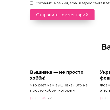
Сохранить моё имя, email и адрес сайта в
В
Вышивка — не просто
Укр
хобби!
фоа
Что даёт нам вышивка? Это не
Фоам
просто хобби, которым
этиле
0
225
0