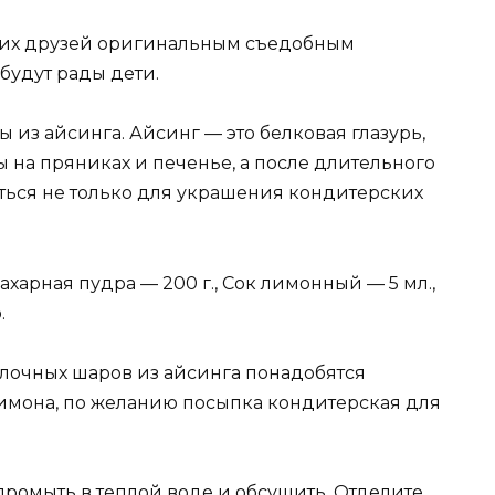
зких друзей оригинальным съедобным
будут рады дети.
из айсинга. Айсинг — это белковая глазурь,
 на пряниках и печенье, а после длительного
ься не только для украшения кондитерских
ахарная пудра — 200 г., Сок лимонный — 5 мл.,
.
лочных шаров из айсинга понадобятся
лимона, по желанию посыпка кондитерская для
промыть в теплой воде и обсушить. Отделите