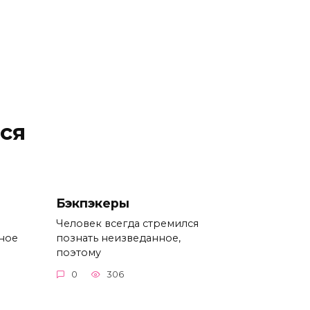
ся
Бэкпэкеры
Человек всегда стремился
ное
познать неизведанное,
поэтому
0
306