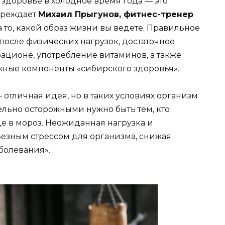
здоровье в холодное время года — это
преждает
Михаил Прыгунов, фитнес-тренер
то, какой образ жизни вы ведете. Правильное
после физических нагрузок, достаточное
рационе, употребление витаминов, а также
жные компоненты «сибирского здоровья».
отличная идея, но в таких условиях организм
ельно осторожными нужно быть тем, кто
е в мороз. Неожиданная нагрузка и
ьезным стрессом для организма, снижая
болевания».