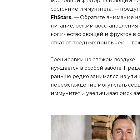
«Основной фактор, влияющий на 
состояние иммунитета, — преду
FitStars.
— Обратите внимание на 
питание, режим восстановления 
количество овощей и фруктов в 
отказ от вредных привычек — ва
Тренировки на свежем воздухе — 
нуждается в особой заботе. Пред
раньше редко занимался на улиц
переохлаждение могут стать сер
иммунитет и увеличивая риск за