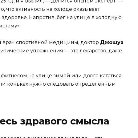
25°C), и я выжил, — делится опытом эксперт. —
о, что активность на холоде оказывает
здоровье. Напротив, бег на улице в холодную
истему».
 врач спортивной медицины, доктор
Джошуа
изические упражнения — это лекарство, даже
я фитнесом на улице зимой или долго кататься
 или коньках нужно следовать определенным
есь здравого смысла