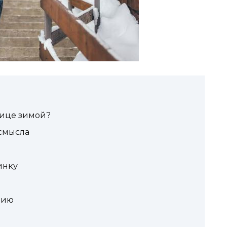
лице зимой?
 смысла
инку
цию