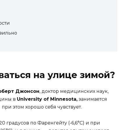
ости
авильно
аться на улице зимой?
оберт Джонсон
, доктор медицинских наук,
цины в
University of Minnesota,
занимается
 при этом хорошо себя чувствует.
0 градусов по Фаренгейту (-6,6°C) и при