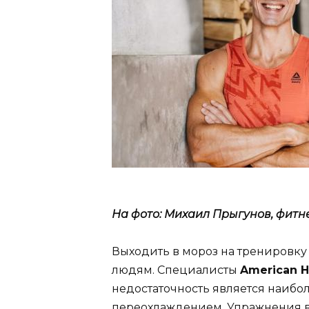
На фото: Михаил Прыгунов, фитне
Выходить в мороз на тренировку
людям. Специалисты
American H
недостаточность является наибо
переохлаждением. Упражнения в