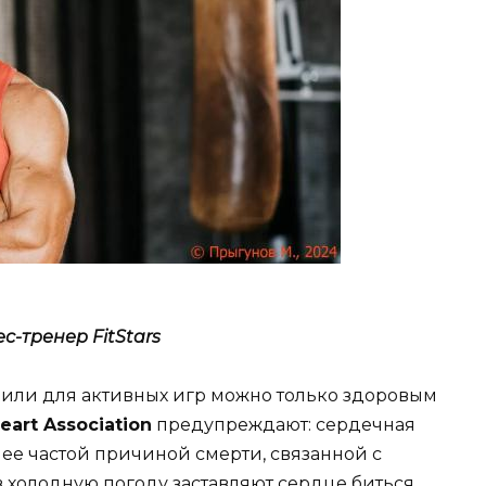
с-тренер FitStars
 или для активных игр можно только здоровым
eart Association
предупреждают: сердечная
лее частой причиной смерти, связанной с
 холодную погоду заставляют сердце биться